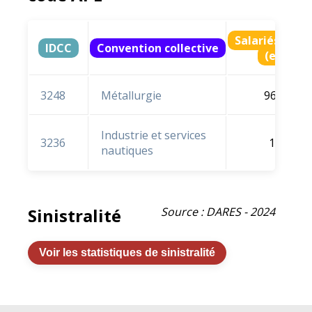
Salariés ratt
IDCC
Convention collective
(en % e
3248
Métallurgie
96,8 %
Industrie et services
3236
1,5 %
nautiques
Sinistralité
Source : DARES - 2024
Voir les statistiques de sinistralité