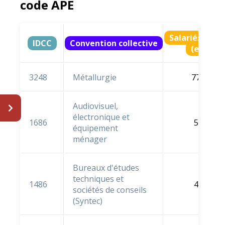
code APE
Salariés ratt
IDCC
Convention collective
(en % e
3248
Métallurgie
77,5 %
Audiovisuel,
électronique et
1686
5,2 %
équipement
ménager
Bureaux d'études
techniques et
1486
4,2 %
sociétés de conseils
(Syntec)