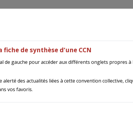
outils
Tripalio Presse
Autres publications
N
ie de la Drôme et de l'Ardèche (obsol
la fiche de synthèse d’une CCN
ral de gauche pour accéder aux différents onglets propres à
ion locale de la métallurgie disparaît au profit de la nouvell
 1er janvier 2023 pour sa partie "protection sociale complém
 alerté des actualités liées à cette convention collective, cli
res.
Cliquez sur ce lien pour accéder à la CCN de rattacheme
ns vos favoris.
thèse de la convention collective