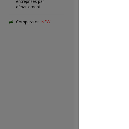
entreprises par
prévoyance
département
Lien du text
Comparator
NEW
Codes APE r
à la CCN
Liste des