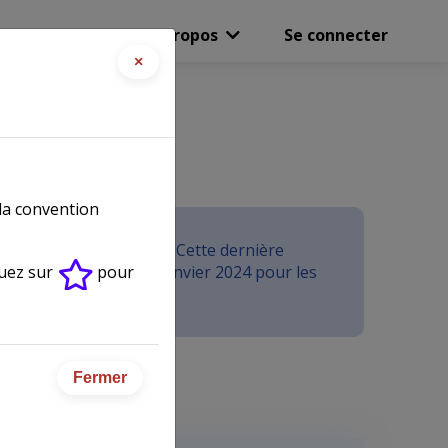
Boutique
A propos
Se connecter
×
ète)
(1867)
 la convention
e CCN de la métallurgie. Cette dernière
entaire", puis au 1er janvier 2024 pour les
quez sur
pour
nt
Fermer