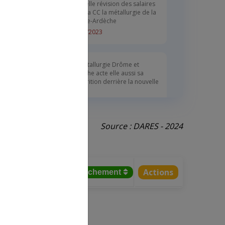
Nouvelle révision des salaires
dans la CC la métallurgie de la
Drôme-Ardèche
26/01/2023
La métallurgie Drôme et
Ardèche acte elle aussi sa
disparition derrière la nouvelle
CCN
24/01/2023
Source : DARES - 2024
CCN Métallurgie : les 21
conventions dont l’accord
d’adaptation est encore attendu
23/09/2022
Actions
tifs salariés
% rattachement
Arrêté d'extension d'un avenant
à la CCN de la métallurgie de la
Drôme-Ardèche
23/08/2022