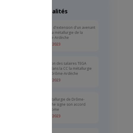
Actualités
Drôme-
Arrêté d'extension d'un avenant
dans la métallurgie de la
Drôme-Ardèche
20/10/2023
Révision des salaires TEGA
RMH dans la CC la métallurgie
de la Drôme-Ardèche
25/09/2023
La métallurgie de Drôme-
Ardèche signe son accord
autonome
01/02/2023