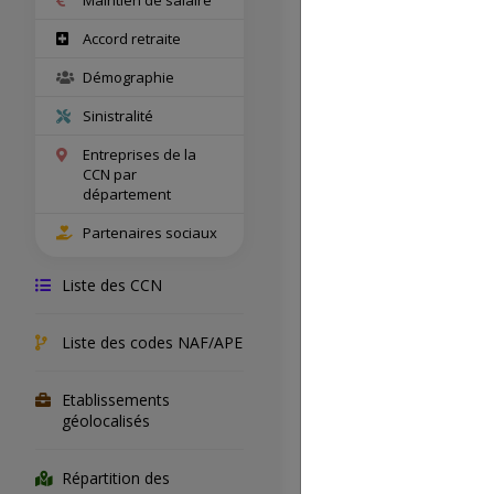
IDCC
Accord retraite
Démographie
Nom comple
Sinistralité
Entreprises de la
CCN par
Salariés con
département
Partenaires sociaux
Entreprises
concernées
Liste des CCN
Liste des codes NAF/APE
Champ territ
Etablissements
Accord de s
géolocalisés
Répartition des
Accord de