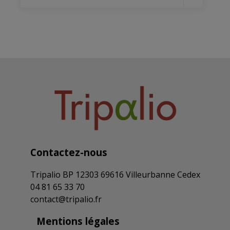
télécommunications
15/01/2025
La CCN des télécommunications précise
les missions de l'observatoire des métiers
27/08/2024
Un accord sur les personnes en situation
de handicap dans la CCN des
télécommunications
23/05/2024
Contactez-nous
Arrêté d’extension d’un avenant à un
Tripalio BP 12303 69616 Villeurbanne Cedex
accord dans la CCN des
04 81 65 33 70
télécommunications
contact@tripalio.fr
26/04/2024
Mentions légales