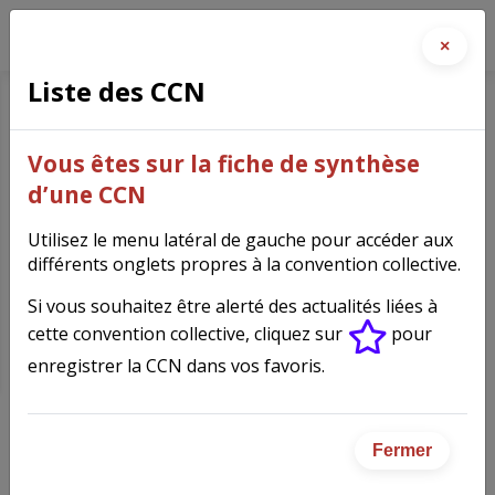
×
Liste des CCN
Télécommunications
(2148)
Vous êtes sur la fiche de synthèse
d’une CCN
Utilisez le menu latéral de gauche pour accéder aux
différents onglets propres à la convention collective.
Fiche synthèse de la
Si vous souhaitez être alerté des actualités liées à
convention collective
cette convention collective, cliquez sur
pour
enregistrer la CCN dans vos favoris.
IDCC
2148
Fermer
Convention collective