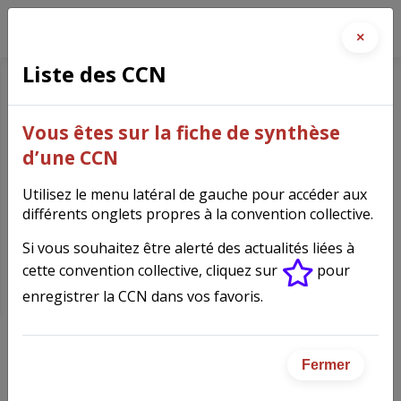
×
Liste des CCN
Production de films
Vous êtes sur la fiche de synthèse
d'animation
(2412)
d’une CCN
Utilisez le menu latéral de gauche pour accéder aux
différents onglets propres à la convention collective.
Si vous souhaitez être alerté des actualités liées à
Fiche synthèse de la
cette convention collective, cliquez sur
pour
convention collective
enregistrer la CCN dans vos favoris.
Fermer
IDCC
2412