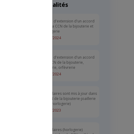
Actualités
,
ent du 5
Arrêté d'extension d'un accord
dans la CCN de la bijouterie et
73).
horlogerie
du 22
08/01/2024
Arrêté d'extension d'un accord
à la CCN de la bijouterie,
joaillerie, orfèvrerie
08/01/2024
Les salaires sont mis à jour dans
la CCN de la bijouterie-joaillerie
(hors horlogerie)
04/12/2023
Les salaires (horlogerie)