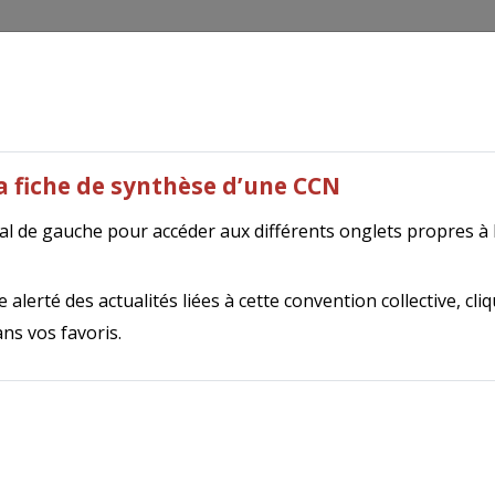
outils
Tripalio Presse
Autres publications
N
, joaillerie, orfèvrerie (obsolète)
(567
la fiche de synthèse d’une CCN
ral de gauche pour accéder aux différents onglets propres à
ion a fusionné avec celle de l'horlogerie au sein de la nouvell
plicable le 1er janvier 2024.
Cliquez sur ce lien pour accéde
 alerté des actualités liées à cette convention collective, cli
ns vos favoris.
thèse de la convention collective
567