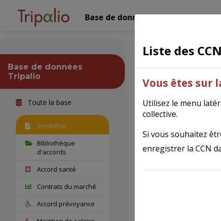
Base de données Tripalio
Nos 
Liste des CC
Bijouterie
Base de données
Tripalio
Vous êtes sur 
Toute la base
Utilisez le menu laté
collective.
Cette convent
Synthèse
horlogerie ap
Si vous souhaitez être
Bibliothèque
enregistrer la CCN da
d'accords
Accord santé
Fiche syn
Contrats du marché
Accord prévoyance
IDCC
Maintien de salaire