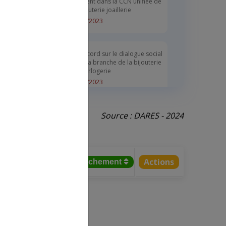
évoluent dans la CCN unifiée de
la bijouterie joaillerie
04/12/2023
ntion
Un accord sur le dialogue social
dans la branche de la bijouterie
et l'horlogerie
03/10/2023
Source : DARES - 2024
Arrêté d'extension d'un avenant
à la CCN de l'horlogerie
19/01/2023
Actions
tifs salariés
% rattachement
Arrêté d'extension d'un accord
à la CCN de la bijouterie,
joaillerie, orfèvrerie
19/01/2023