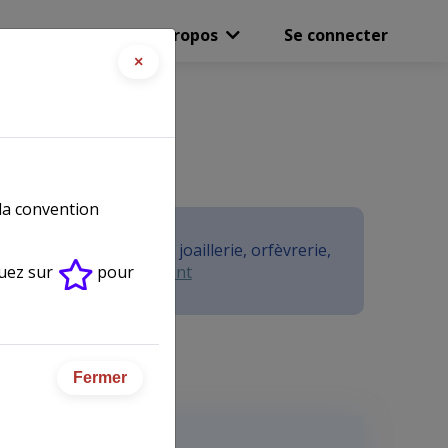
Boutique
A propos
Se connecter
×
)
 la convention
e CCN de la bijouterie, joaillerie, orfèvrerie,
r à la CCN de rattachement
quez sur
pour
Fermer