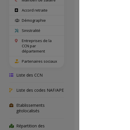
Accord retraite
Démographie
Nom comple
Sinistralité
Entreprises de la
CCN par
département
Salariés con
Partenaires sociaux
Entreprises
Liste des CCN
concernées
Liste des codes NAF/APE
Champ territ
Etablissements
Accord de s
géolocalisés
Répartition des
Accord de