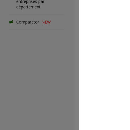
entreprises par
prévoyance
département
Lien du text
Comparator
NEW
Codes APE r
à la CCN
Liste des