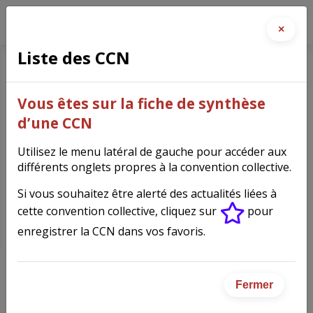
×
Liste des CCN
Exploitations agricoles de
Vous êtes sur la fiche de synthèse
Côte-d'Or, de la Nièvre, de
d’une CCN
l'Yonne et ETAR CUMA de
Utilisez le menu latéral de gauche pour accéder aux
Côte-d'Or
(8262)
différents onglets propres à la convention collective.
Si vous souhaitez être alerté des actualités liées à
cette convention collective, cliquez sur
pour
enregistrer la CCN dans vos favoris.
Fiche synthèse de la
convention collective
Fermer