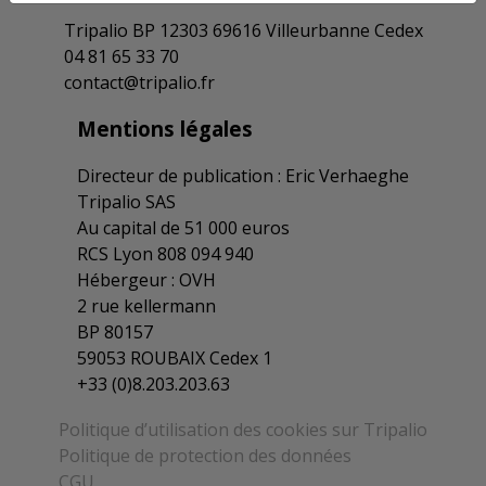
Tripalio BP 12303 69616 Villeurbanne Cedex
Extension d'un avenant à la CCN agricole
04 81 65 33 70
de la Côte-d'Or, de la Nièvre et de l'Yonne
contact@tripalio.fr
17/04/2020
Mentions légales
Extension d'un avenant à la CCN agricole
Directeur de publication : Eric Verhaeghe
de la Côte-d'Or, de la Nièvre et de l'Yonne
Tripalio SAS
27/11/2019
Au capital de 51 000 euros
RCS Lyon 808 094 940
Arrêté d'extension d'avenants salariaux
Hébergeur : OVH
aux CCN des professions agricoles
2 rue kellermann
26/11/2019
BP 80157
59053 ROUBAIX Cedex 1
+33 (0)8.203.203.63
Extension d'un avenant à la CCN agricole
de la Côte-d'Or, de la Nièvre et de l'Yonne
Politique d’utilisation des cookies sur Tripalio
04/07/2019
Politique de protection des données
CGU