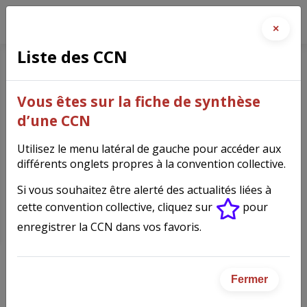
×
Liste des CCN
Industrie, manutention et
Vous êtes sur la fiche de synthèse
nettoyage sur les aéroports
d’une CCN
ouverts à la circulation
Utilisez le menu latéral de gauche pour accéder aux
publique de la région
différents onglets propres à la convention collective.
parisienne (obsolète)
(1391)
Si vous souhaitez être alerté des actualités liées à
cette convention collective, cliquez sur
pour
enregistrer la CCN dans vos favoris.
La Convention collective a été fusionnée
Fermer
avec celle du personnel au sol du
transport aérien.
Cliquez sur ce lien pour