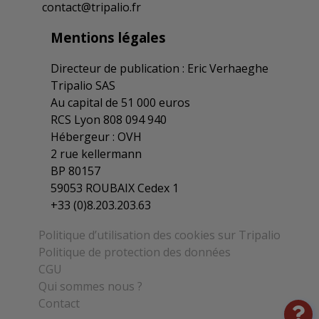
contact@tripalio.fr
La CCN des structures associatives
Mentions légales
cynégétiques révise les salaires
09/01/2025
Directeur de publication : Eric Verhaeghe
Tripalio SAS
Au capital de 51 000 euros
Les associations de chasse changent
RCS Lyon 808 094 940
d’assureur retraite supplémentaire
Hébergeur : OVH
08/01/2025
2 rue kellermann
BP 80157
Arrêté d’extension d’un accord chez les
59053 ROUBAIX Cedex 1
structures associatives cynégétiques
+33 (0)8.203.203.63
13/12/2024
Politique d’utilisation des cookies sur Tripalio
Politique de protection des données
Catégories objectives : l’Apec accorde 8
CGU
agréments supplémentaires
Qui sommes nous ?
06/12/2024
Contact