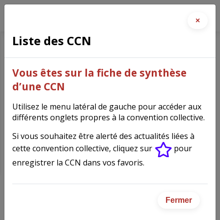
×
Liste des CCN
Structures associatives
Vous êtes sur la fiche de synthèse
cynégétiques (Chasse)
(2697)
d’une CCN
Utilisez le menu latéral de gauche pour accéder aux
différents onglets propres à la convention collective.
Si vous souhaitez être alerté des actualités liées à
Fiche synthèse de la
cette convention collective, cliquez sur
pour
convention collective
enregistrer la CCN dans vos favoris.
Fermer
IDCC
2697