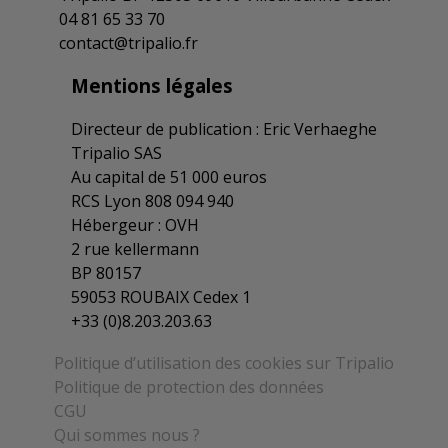
04 81 65 33 70
Le PEI facultatif des travaux agricoles,
contact@tripalio.fr
forestiers et ruraux obtient un avenant
11/02/2026
Mentions légales
Directeur de publication : Eric Verhaeghe
Arrêté d’extension d’un avenant à un
Tripalio SAS
accord PERCOI dans les entreprises de
Au capital de 51 000 euros
travaux ruraux et forestiers ETARF
RCS Lyon 808 094 940
09/02/2026
Hébergeur : OVH
2 rue kellermann
BP 80157
Arrêté d’extension d’un avenant dans les
59053 ROUBAIX Cedex 1
ETAR des départements de Meurthe-et-
Moselle, de Meuse, de la Moselle et des
+33 (0)8.203.203.63
Vosges
09/02/2026
Politique d’utilisation des cookies sur Tripalio
Politique de protection des données
CGU
Arrêté d’extension d’un avenant à un
Qui sommes nous ?
accord dans les entreprises de travaux