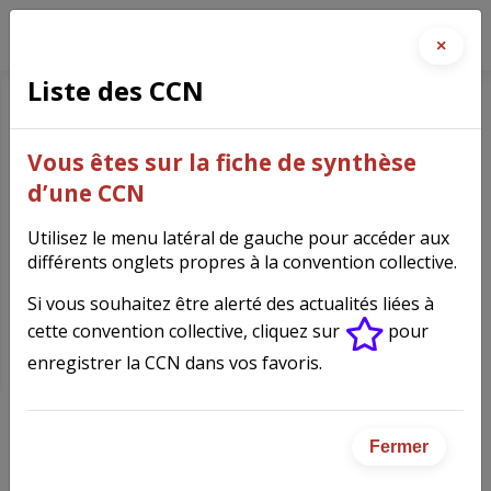
×
Liste des CCN
Entreprises de travaux et
Vous êtes sur la fiche de synthèse
services agricoles, ruraux et
d’une CCN
forestiers ETARF
(7025)
Utilisez le menu latéral de gauche pour accéder aux
différents onglets propres à la convention collective.
Si vous souhaitez être alerté des actualités liées à
cette convention collective, cliquez sur
pour
Fiche synthèse de la
enregistrer la CCN dans vos favoris.
convention collective
Fermer