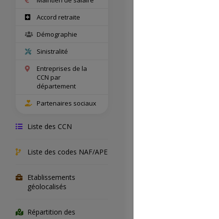
Salariés con
Accord retraite
Démographie
Entreprises
concernées
Sinistralité
Entreprises de la
CCN par
département
Champ territ
Partenaires sociaux
Liste des CCN
Accord de s
Liste des codes NAF/APE
Accord de
prévoyance
Etablissements
géolocalisés
Lien du text
Répartition des