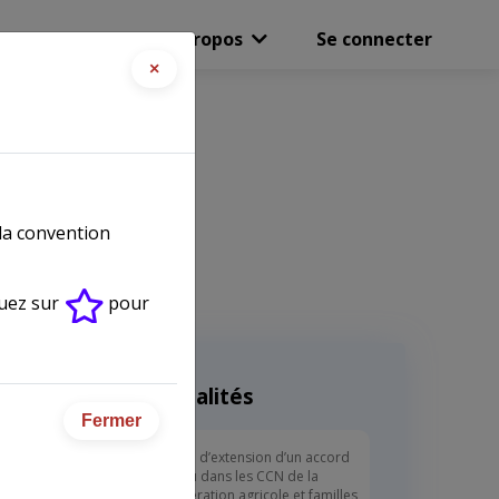
Boutique
A propos
Se connecter
×
 la convention
quez sur
pour
Actualités
Fermer
ervice en
Arrêté d’extension d’un accord
conclu dans les CCN de la
coopération agricole et familles