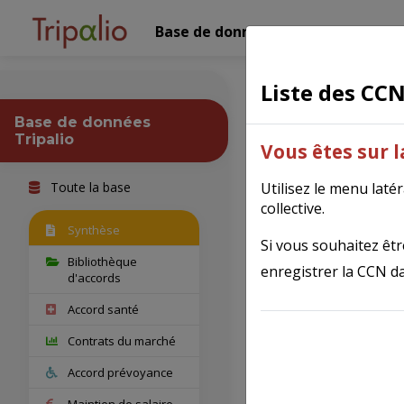
Base de données Tripalio
Nos 
Liste des CC
Conseil e
Base de données
Tripalio
Vous êtes sur 
Toute la base
Utilisez le menu laté
collective.
Fiche syn
Synthèse
Si vous souhaitez être
Bibliothèque
enregistrer la CCN da
d'accords
IDCC
Accord santé
Contrats du marché
Nom comple
Accord prévoyance
Maintien de salaire