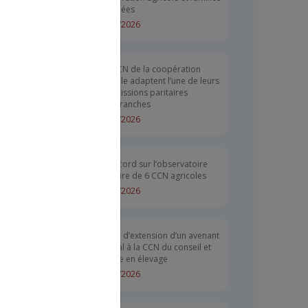
associées
18/05/2026
Les CCN de la coopération
agricole adaptent l’une de leurs
commissions paritaires
interbranches
s d'Outre-
04/05/2026
Un accord sur l’observatoire
paritaire de 6 CCN agricoles
09/02/2026
Arrêté d’extension d’un avenant
salarial à la CCN du conseil et
service en élevage
02/02/2026