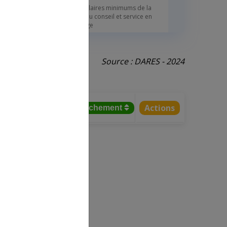
Les salaires minimums de la
CCN du conseil et service en
élevage
06/01/2026
Source : DARES - 2024
Les CQP révisés en 2024
paraissent tardivement dans le
conseil et service en élevage
20/11/2025
Actions
tifs salariés
% rattachement
Arrêté d’extension d’un accord
collectif dans le conseil et
service en élevage
11/11/2025
Ces 3 extensions décisives
d’accords CCN parues au cœur
de l’été
06/09/2024