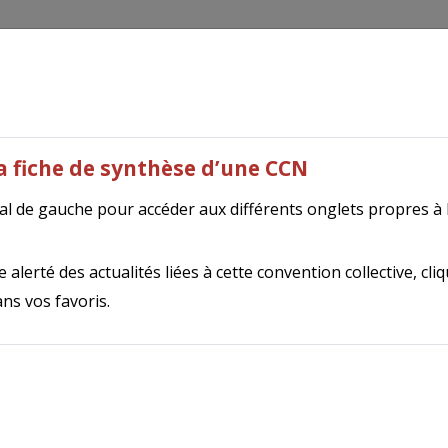
outils
Tripalio Presse
Autres publications
N
t service en élevage
(7027)
la fiche de synthèse d’une CCN
ral de gauche pour accéder aux différents onglets propres à
thèse de la convention collective
 alerté des actualités liées à cette convention collective, cli
ns vos favoris.
7027
Convention collective nationale du Conseil et s
t
élevage du 6 juillet 2023