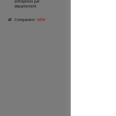
entreprises par
Codes APE r
département
à la CCN
Comparator
NEW
Liste des