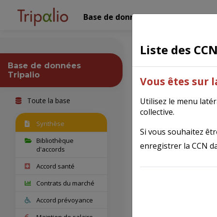
Base de données Tripalio
Nos 
Liste des CC
Exploitat
Base de données
Tripalio
Vous êtes sur 
Toute la base
Utilisez le menu laté
collective.
Fiche syn
Synthèse
Si vous souhaitez être
Bibliothèque
enregistrer la CCN da
d'accords
IDCC
Accord santé
Contrats du marché
Nom comple
Accord prévoyance
Maintien de salaire