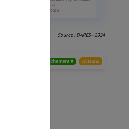
agricoles
10/04/2020
Arrêté d'extension d'un avenant
Source : DARES - 2024
prévoyance dans la CCN ETAR
CUMA de Gers
26/11/2019
Actions
tifs salariés
% rattachement
Arrêté d'extension d'avenants
salariaux à des CCN de
professions agricoles
27/06/2019
Arrêté d'extension d'un avenant
à un accord à la CCN agricole
du Gers
07/01/2019