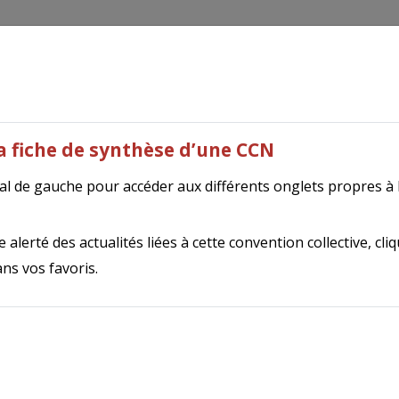
outils
Tripalio Presse
Autres publications
N
ions agricoles du Gers
(9321)
la fiche de synthèse d’une CCN
ral de gauche pour accéder aux différents onglets propres à
thèse de la convention collective
 alerté des actualités liées à cette convention collective, cli
ns vos favoris.
9321
t
Exploitations agricoles Gers