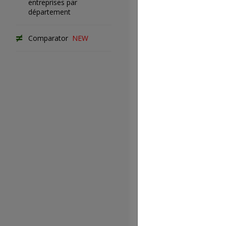
entreprises par
Codes APE r
département
à la CCN
Comparator
NEW
Liste des