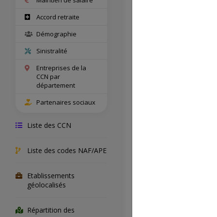
Salariés con
Accord retraite
Démographie
Entreprises
Sinistralité
concernées
Entreprises de la
CCN par
Champ territ
département
Partenaires sociaux
Accord de s
Liste des CCN
Accord de
Liste des codes NAF/APE
prévoyance
Etablissements
géolocalisés
Lien du text
Répartition des