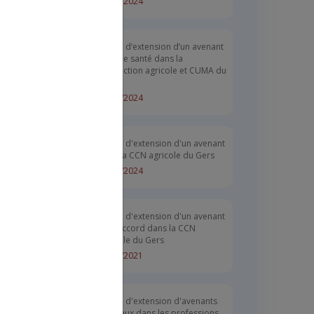
02/12/2024
Arrêté d’extension d’un avenant
frais de santé dans la
production agricole et CUMA du
Gers
11/09/2024
Arrêté d'extension d'un avenant
dans la CCN agricole du Gers
22/04/2024
Arrêté d'extension d'un avenant
à un accord dans la CCN
agricole du Gers
19/03/2021
Arrêté d'extension d'avenants
salariaux dans les professions