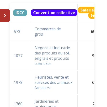
Salariés ratt
IDCC
Convention collective
(en % e
Commerces de
573
65,7 %
gros
Négoce et industrie
des produits du sol,
1077
9,5 %
engrais et produits
connexes
Fleuristes, vente et
1978
services des animaux
6,4 %
familiers
Jardineries et
1760
2,1 %
graineteries