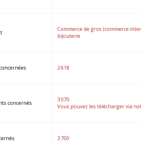
Commerce de gros (commerce interen
t
bijouterie
 concernées
2 618
3 070
nts concernés
Vous pouvez les télécharger via no
cernés
3 700