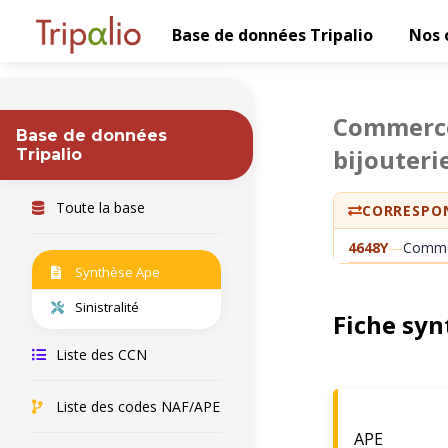
Base de données Tripalio
Nos 
Commerce 
Base de données
bijouteri
Tripalio
Toute la base
CORRESPON
4648Y
—
Commerc
Synthèse Ape
Sinistralité
Fiche syn
Liste des CCN
Liste des codes NAF/APE
APE