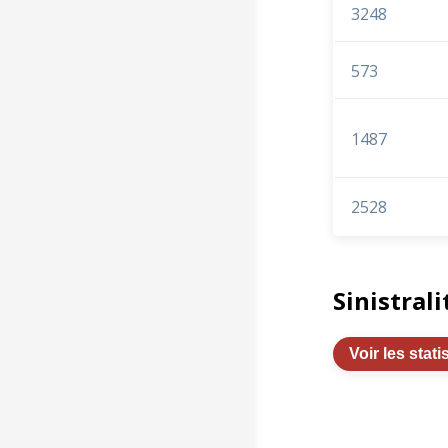
3248
573
1487
2528
Sinistrali
Voir les stati