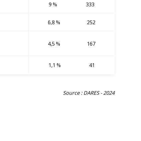
9 %
333
6,8 %
252
4,5 %
167
1,1 %
41
Source : DARES - 2024