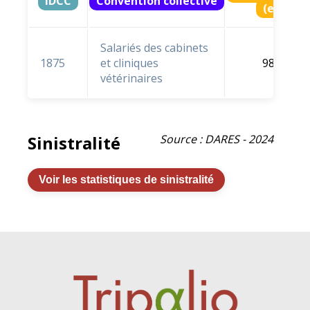
IDCC
Convention collective
(en % e
Salariés des cabinets
1875
et cliniques
98,8 %
vétérinaires
Sinistralité
Source : DARES - 2024
Voir les statistiques de sinistralité