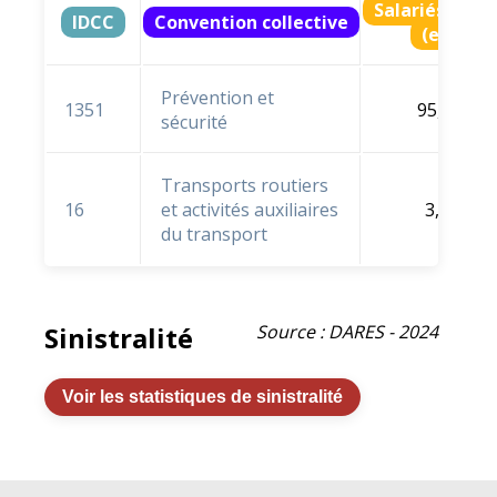
Salariés ratt
IDCC
Convention collective
(en % e
Prévention et
1351
95,7 %
sécurité
Transports routiers
16
et activités auxiliaires
3,5 %
du transport
Sinistralité
Source : DARES - 2024
Voir les statistiques de sinistralité