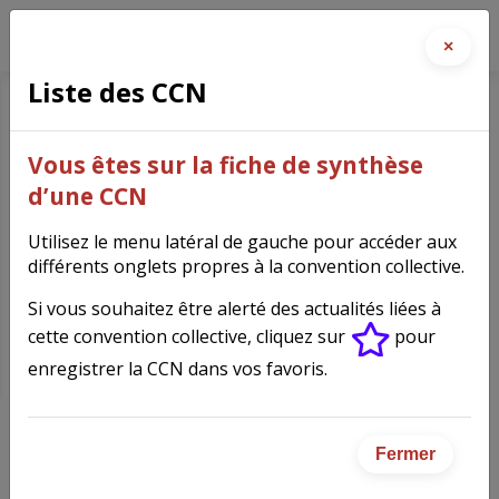
×
Liste des CCN
Établissements financiers
Vous êtes sur la fiche de synthèse
(478)
d’une CCN
Utilisez le menu latéral de gauche pour accéder aux
différents onglets propres à la convention collective.
Si vous souhaitez être alerté des actualités liées à
Fiche synthèse de la
cette convention collective, cliquez sur
pour
convention collective
enregistrer la CCN dans vos favoris.
Fermer
IDCC
478