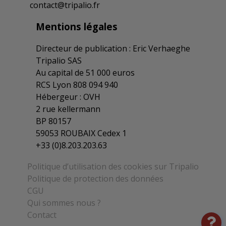
contact@tripalio.fr
Les sociétés financières s'accordent sur le
parcours professionnel des salariés
Mentions légales
mandatés
15/12/2020
Directeur de publication : Eric Verhaeghe
Tripalio SAS
Au capital de 51 000 euros
Révision des salaires RMG dans la CCN
des sociétés financières
RCS Lyon 808 094 940
04/02/2020
Hébergeur : OVH
2 rue kellermann
BP 80157
Les branches professionnelles qui ont
59053 ROUBAIX Cedex 1
choisi l'OPCO ATLAS
+33 (0)8.203.203.63
16/07/2019
Politique d’utilisation des cookies sur Tripalio
Politique de protection des données
Les établissements financiers révisent le
CGU
congé pour enfant malade
Qui sommes nous ?
19/06/2019
Contact