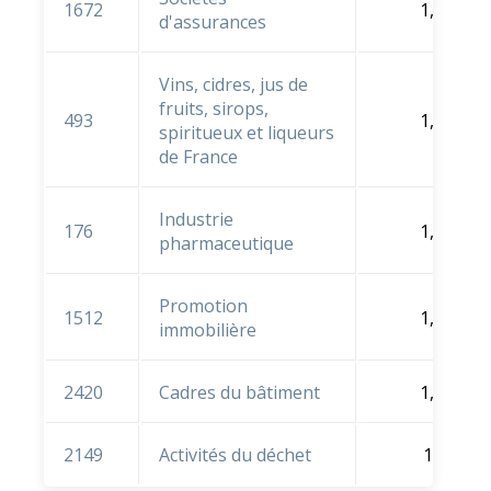
1672
1,6 %
d'assurances
Vins, cidres, jus de
fruits, sirops,
493
1,6 %
spiritueux et liqueurs
de France
Industrie
176
1,3 %
pharmaceutique
Promotion
1512
1,2 %
immobilière
2420
Cadres du bâtiment
1,2 %
2149
Activités du déchet
1 %