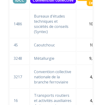
IDCC
Convention collective
(en % e
Bureaux d'études
techniques et
1486
10,4 %
sociétés de conseils
(Syntec)
45
Caoutchouc
10 %
3248
Métallurgie
9,8 %
Convention collective
3217
nationale de la
4,6 %
branche ferroviaire
Transports routiers
16
et activités auxiliaires
4,1 %