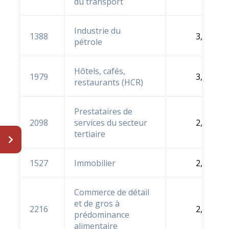
du transport
Industrie du
1388
3,5 %
pétrole
Hôtels, cafés,
1979
3,3 %
restaurants (HCR)
Prestataires de
2098
services du secteur
2,8 %
tertiaire
1527
Immobilier
2,3 %
Commerce de détail
et de gros à
2216
2,3 %
prédominance
alimentaire