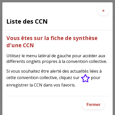
×
Liste des CCN
Prestataires de services du
Vous êtes sur la fiche de synthèse
secteur tertiaire
(2098)
d’une CCN
Utilisez le menu latéral de gauche pour accéder aux
différents onglets propres à la convention collective.
Si vous souhaitez être alerté des actualités liées à
Fiche synthèse de la
cette convention collective, cliquez sur
pour
convention collective
enregistrer la CCN dans vos favoris.
Fermer
IDCC
2098