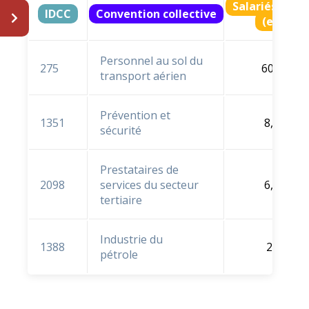
Salariés ratt
IDCC
Convention collective
(en % e
Personnel au sol du
275
60,7 %
transport aérien
Prévention et
1351
8,7 %
sécurité
Prestataires de
2098
services du secteur
6,4 %
tertiaire
Industrie du
1388
2,1 %
pétrole