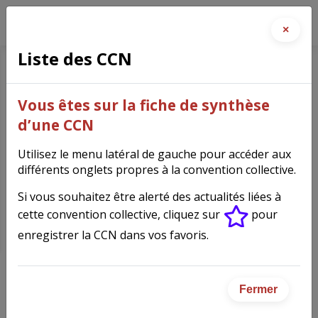
×
Liste des CCN
Maisons à succursales de
Vous êtes sur la fiche de synthèse
vente au détail
d’une CCN
d'habillement
(675)
Utilisez le menu latéral de gauche pour accéder aux
différents onglets propres à la convention collective.
Si vous souhaitez être alerté des actualités liées à
cette convention collective, cliquez sur
pour
Fiche synthèse de la
enregistrer la CCN dans vos favoris.
convention collective
Fermer