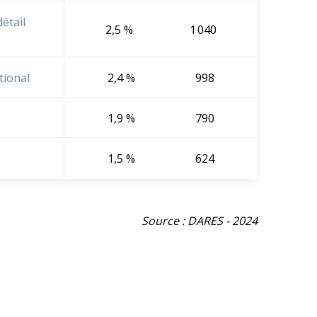
étail
2,5 %
1 040
tional
2,4 %
998
1,9 %
790
1,5 %
624
Source : DARES - 2024