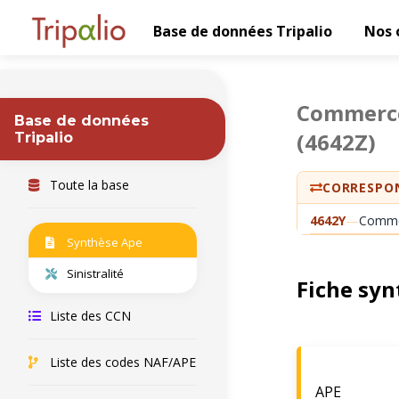
Base de données Tripalio
Nos 
Commerce 
Base de données
(4642Z)
Tripalio
Toute la base
CORRESPON
4642Y
—
Commer
Synthèse Ape
Sinistralité
Fiche syn
Liste des CCN
Liste des codes NAF/APE
APE