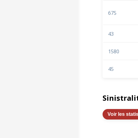
675
43
1580
45
Sinistrali
Voir les stati