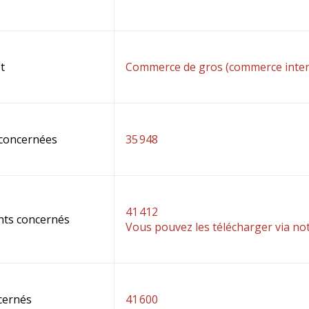
t
Commerce de gros (commerce intere
 concernées
35 948
41 412
nts concernés
Vous pouvez les télécharger via no
cernés
41 600