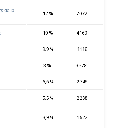
s de la
17 %
7 072
t
10 %
4 160
9,9 %
4 118
8 %
3 328
6,6 %
2 746
5,5 %
2 288
3,9 %
1 622