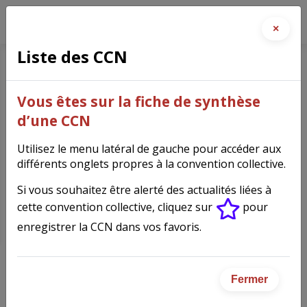
×
Liste des CCN
Maroquinerie
(2528)
Vous êtes sur la fiche de synthèse
d’une CCN
Utilisez le menu latéral de gauche pour accéder aux
différents onglets propres à la convention collective.
Fiche synthèse de la
Si vous souhaitez être alerté des actualités liées à
convention collective
cette convention collective, cliquez sur
pour
enregistrer la CCN dans vos favoris.
IDCC
2528
Fermer
Convention collective