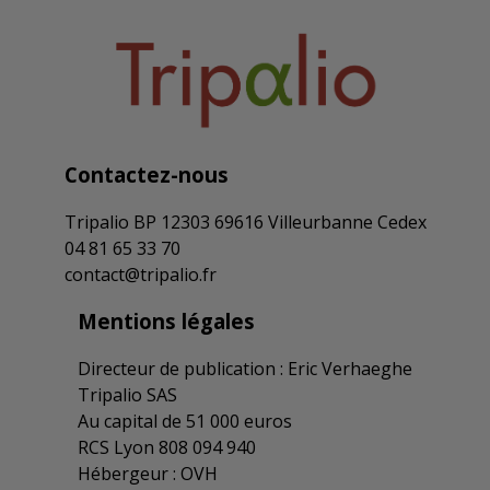
maroquinerie
21/01/2026
Arrêté d’extension d’un accord et de son
avenant dans les industries de la
maroquinerie
21/01/2026
Contactez-nous
Tripalio BP 12303 69616 Villeurbanne Cedex
L'accord sur l'APLD-R dans la CCN des
04 81 65 33 70
industries de la maroquinerie est
contact@tripalio.fr
complété
13/01/2026
Mentions légales
Directeur de publication : Eric Verhaeghe
Les industries de la maroquinerie
Tripalio SAS
instaurent le dispositif APLD-R
Au capital de 51 000 euros
09/12/2025
RCS Lyon 808 094 940
Hébergeur : OVH