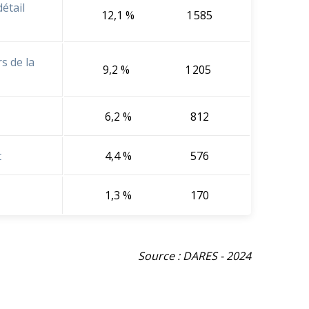
étail
12,1 %
1 585
s de la
9,2 %
1 205
6,2 %
812
t
4,4 %
576
1,3 %
170
Source : DARES - 2024