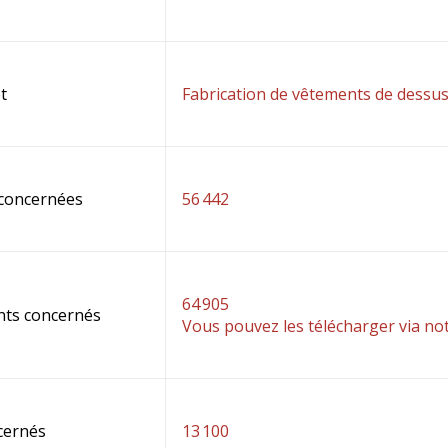
t
Fabrication de vêtements de dessu
 concernées
56 442
64 905
nts concernés
Vous pouvez les télécharger via no
cernés
13 100