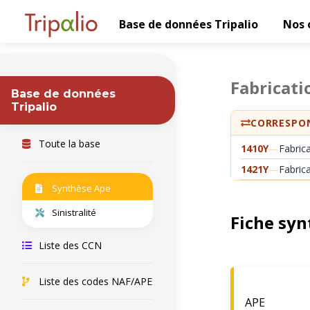
Base de données Tripalio
Nos 
Fabricati
Base de données
Tripalio
CORRESPON
Toute la base
1410Y
—
Fabrica
1421Y
—
Fabric
Synthèse Ape
Sinistralité
Fiche syn
Liste des CCN
Liste des codes NAF/APE
APE