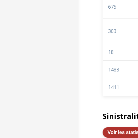
675
303
18
1483
1411
Sinistrali
Voir les stati