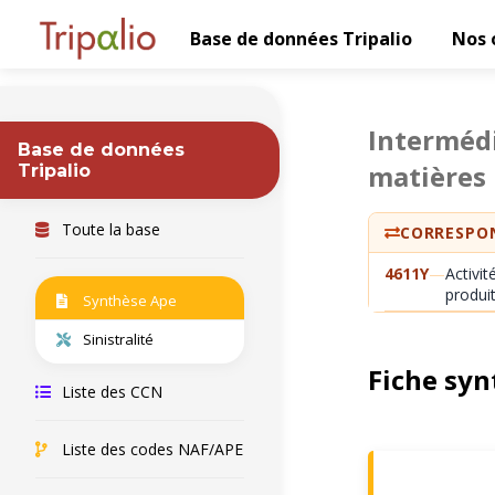
Base de données Tripalio
Nos 
Intermédi
Base de données
matières 
Tripalio
Toute la base
CORRESPON
4611Y
—
Activi
produit
Synthèse Ape
Sinistralité
Fiche syn
Liste des CCN
Liste des codes NAF/APE