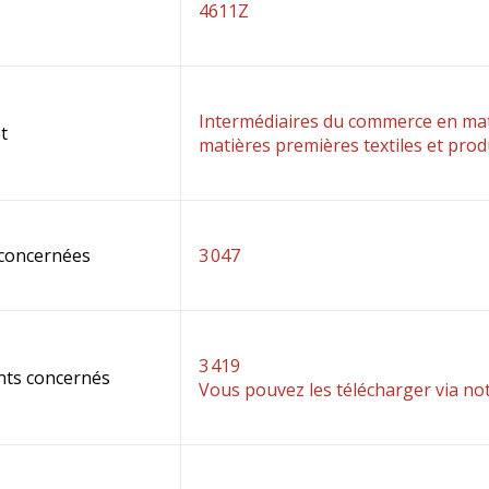
4611Z
Intermédiaires du commerce en mati
t
matières premières textiles et produ
 concernées
3 047
3 419
nts concernés
Vous pouvez les télécharger via no