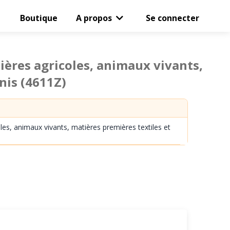
Boutique
A propos
Se connecter
ères agricoles, animaux vivants,
inis
(4611Z)
es, animaux vivants, matières premières textiles et