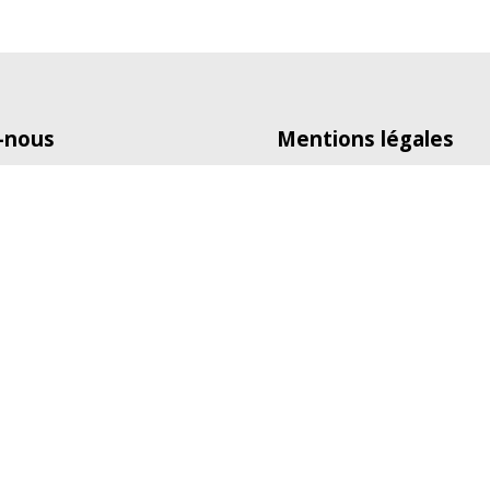
-nous
Mentions légales
12303 69616 Villeurbanne Cedex
Directeur de publication :
0
Tripalio SAS
lio.fr
Au capital de 51 000 euro
RCS Lyon 808 094 940
Hébergeur : OVH
2 rue kellermann
BP 80157
59053 ROUBAIX Cedex 1
+33 (0)8.203.203.63