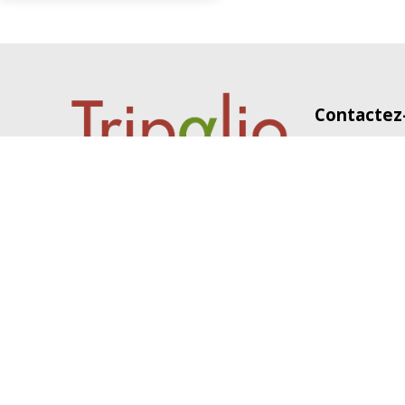
Contactez
Tripalio BP 
04 81 65 33 7
contact@tripa