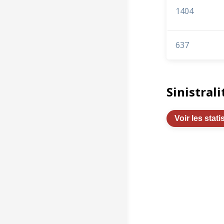
1404
637
Sinistrali
Voir les stati