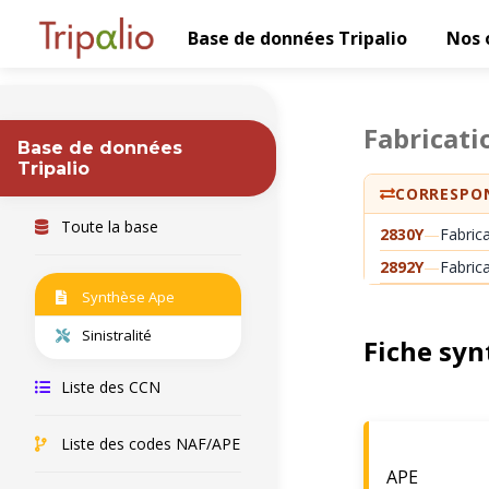
Base de données Tripalio
Nos 
Fabricati
Base de données
Tripalio
CORRESPON
Toute la base
2830Y
—
Fabric
2892Y
—
Fabrica
Synthèse Ape
Sinistralité
Fiche syn
Liste des CCN
Liste des codes NAF/APE
APE