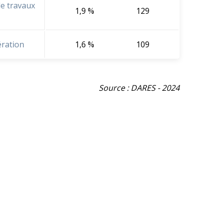
de travaux
1,9 %
129
ération
1,6 %
109
Source : DARES - 2024