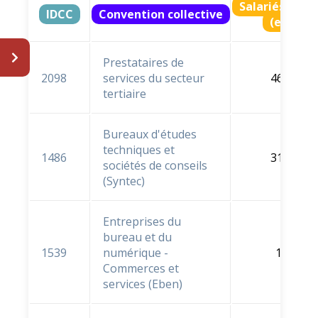
Salariés ratt
IDCC
Convention collective
(en % e
Prestataires de
2098
services du secteur
46,5 %
tertiaire
Bureaux d'études
techniques et
1486
31,9 %
sociétés de conseils
(Syntec)
Entreprises du
bureau et du
1539
numérique -
1,4 %
Commerces et
services (Eben)