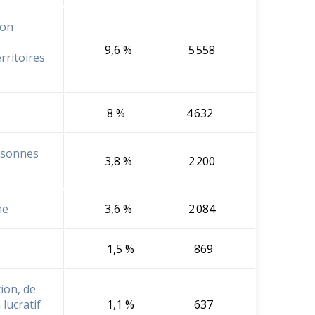
ion
9,6 %
5 558
rritoires
8 %
4 632
rsonnes
3,8 %
2 200
)
ne
3,6 %
2 084
1,5 %
869
ion, de
lucratif
1,1 %
637