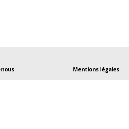
-nous
Mentions légales
12303 69616 Villeurbanne Cedex
Directeur de publication :
0
Tripalio SAS
lio.fr
Au capital de 51 000 euro
RCS Lyon 808 094 940
Hébergeur : OVH
2 rue kellermann
BP 80157