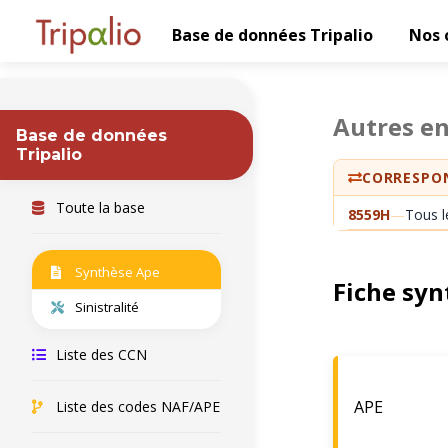
Base de données Tripalio
Nos 
Autres e
Base de données
Tripalio
CORRESPON
Toute la base
8559H
—
Tous l
Synthèse Ape
Fiche syn
Sinistralité
Liste des CCN
APE
Liste des codes NAF/APE