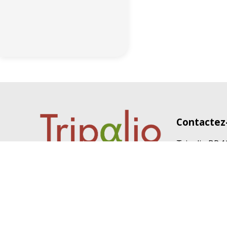
Contactez
Tripalio BP 
04 81 65 33 7
contact@tripa