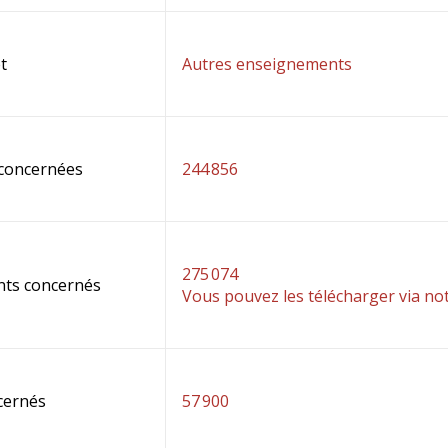
t
Autres enseignements
 concernées
244 856
275 074
nts concernés
Vous pouvez les télécharger via no
cernés
57 900