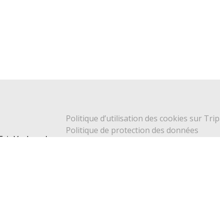
Politique d’utilisation des cookies sur Trip
Politique de protection des données
 Eric Verhaeghe
CGU
Qui sommes nous ?
s
Contact