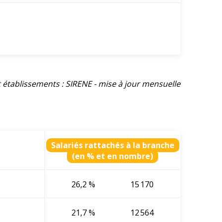
et établissements : SIRENE - mise à jour mensuelle
Salariés rattachés à la branche
(en % et en nombre)
26,2 %
15 170
21,7 %
12 564