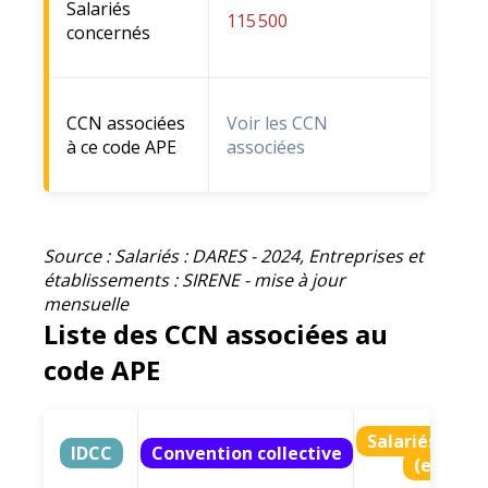
Salariés
115 500
concernés
CCN associées
Voir les CCN
à ce code APE
associées
Source : Salariés : DARES - 2024, Entreprises et
établissements : SIRENE - mise à jour
mensuelle
Liste des CCN associées au
code APE
Salariés ratt
IDCC
Convention collective
(en % e